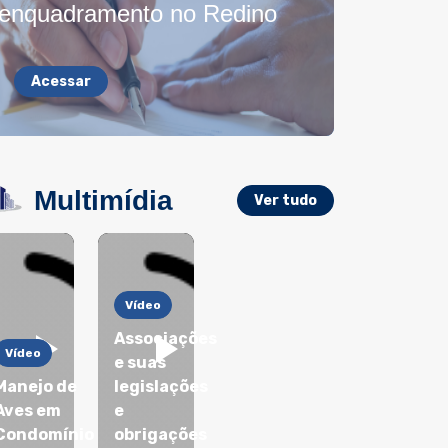
e enquadramento no Redino
Acessar
Multimídia
Ver tudo
Vídeo
Associações
Vídeo
e suas
Manejo de
legislações
Aves em
e
Condomínio
obrigações