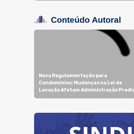
Conteúdo Autoral
Nova Regulamentação para
Condomínios: Mudanças na Lei de
Locação Afetam Administração Predia