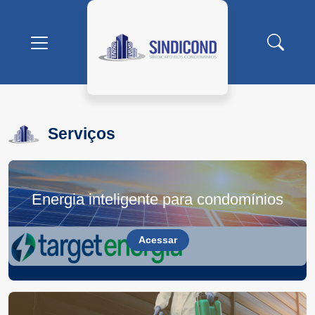
Buscar
Mostrar/Esconder
menu
Serviços
Energia inteligente para condomínios
Acessar