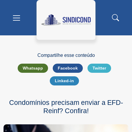
Buscar
Mostrar/Esconder
menu
Compartilhe esse conteúdo
Whatsapp
Facebook
Twitter
Linked-in
Condomínios precisam enviar a EFD-
Reinf? Confira!