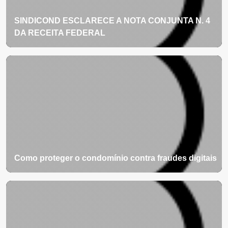
SINDICOND ESCLARECE A NOTA CONJUNTA N. 4
DA RECEITA FEDERAL
Como proteger o condomínio contra fraudes digitais