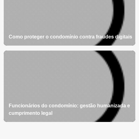
Como proteger o condomínio contra fraudes digitais
Funcionários do condomínio: gestão humanizada e
cumprimento legal